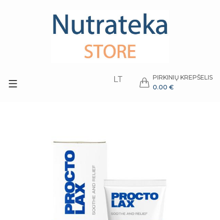
PIRKINIŲ KREPŠELIS
LT
0.00 €