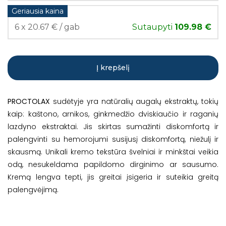
Geriausia kaina
6 x 20.67 € / gab
Sutaupyti
109.98 €
Į krepšelį
PROCTOLAX
sudėtyje yra natūralių augalų ekstraktų, tokių
kaip: kaštono, arnikos, ginkmedžio dviskiaučio ir raganių
lazdyno ekstraktai. Jis skirtas sumažinti diskomfortą ir
palengvinti su hemorojumi susijusį diskomfortą, niežulį ir
skausmą. Unikali kremo tekstūra švelniai ir minkštai veikia
odą, nesukeldama papildomo dirginimo ar sausumo.
Kremą lengva tepti, jis greitai įsigeria ir suteikia greitą
palengvėjimą.