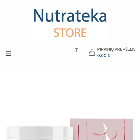
PIRKINIŲ KREPŠELIS
LT
0.00 €