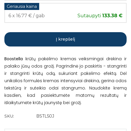
Geriausia kaina
6 x 16.77 € / gab
Sutaupyti
133.38 €
Į krepšelį
Boostella
krūtų pakėlimo kremas veiksmingai drėkina ir
palaiko jūsų odos grožį. Pagrindinė jo paskirtis - stangrinti
ir stangrinti krūtų odą, sukuriant pakėlimo efektą. Dėl
unikalios formulės kremas intensyviai drėkina, gerina odos
tekstūrą ir suteikia odai stangrumo. Naudokite kremą
kasdien, kad pasiektumėte matomų rezultatų ir
išlaikytumėte krūtų jaunystę bei grožį.
SKU:
BSTL50J