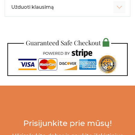
Užduoti klausimą
Prisijunkite prie mūsų!