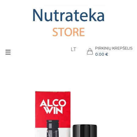
PIRKINIŲ KREPŠELIS
LT
0.00 €