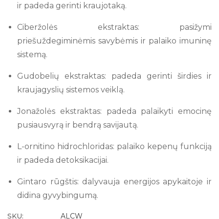
ir padeda gerinti kraujotaką.
Ciberžolės ekstraktas: pasižymi
priešuždegiminėmis savybėmis ir palaiko imuninę
sistemą.
Gudobelių ekstraktas: padeda gerinti širdies ir
kraujagyslių sistemos veiklą.
Jonažolės ekstraktas: padeda palaikyti emocinę
pusiausvyrą ir bendrą savijautą.
L-ornitino hidrochloridas: palaiko kepenų funkciją
ir padeda detoksikacijai.
Gintaro rūgštis: dalyvauja energijos apykaitoje ir
didina gyvybingumą.
SKU:
ALCW